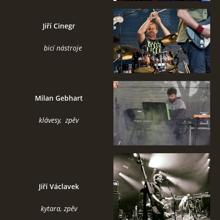
STAGEPLAN
Jiří Cinegr
bicí nástroje
Kapela BUMERANG
Poříčany okr. Kolín
Milan Gebhart
+420 724 629 042
kapelabumerang@gmail.com
klávesy, zpěv
© 2026 eStránky.cz
|
Tisk
|
Nahoru ↑
Jiří Václavek
kytara, zpěv