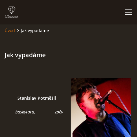
Úvod
Jak vypadáme
HISTORIE
Jak vypadáme
AKCE
JAK VYPADÁME
FOTOALBUM
Stanislav Potměšil
CO HRAJEME
baskytara, zpěv
UKÁZKY