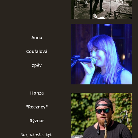
Anna
Coufalová
zpěv
Honza
"Reezney"
Rýzna
r
Sax, akustic. kyt.