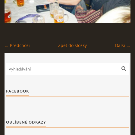
STAGEPLAN
← Předchozí
Zpět do složky
Další →
Kapela BUMERANG
Poříčany okr. Kolín
+420 724 629 042
kapelabumerang@gmail.com
© 2026 eStránky.cz
|
Tisk
|
Nahoru ↑
FACEBOOK
OBLÍBENÉ ODKAZY