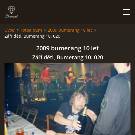
Úvod
Fotoalbum
2009 bumerang 10 let
Září děti, Bumerang 10. 020
HISTORIE
2009 bumerang 10 let
AKCE
Září děti, Bumerang 10. 020
JAK VYPADÁME
FOTOALBUM
CO HRAJEME
UKÁZKY