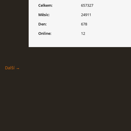
Celkem:
657327
Měsíc:
24911
Den:
678
Online:
12
Další →