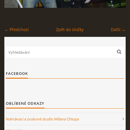
STAGEPLAN
← Předchozí
Zpět do složky
Další →
Kapela BUMERANG
Poříčany okr. Kolín
+420 724 629 042
kapelabumerang@gmail.com
FACEBOOK
© 2026 eStránky.cz
|
Tisk
|
Nahoru ↑
OBLÍBENÉ ODKAZY
Nahrávací a zvukové studio Milana Chlupa