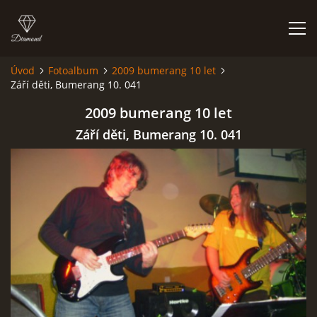
Úvod
Fotoalbum
2009 bumerang 10 let
Září děti, Bumerang 10. 041
HISTORIE
2009 bumerang 10 let
AKCE
Září děti, Bumerang 10. 041
JAK VYPADÁME
FOTOALBUM
CO HRAJEME
UKÁZKY