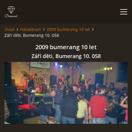
Úvod
Fotoalbum
2009 bumerang 10 let
Září děti, Bumerang 10. 058
HISTORIE
2009 bumerang 10 let
AKCE
Září děti, Bumerang 10. 058
JAK VYPADÁME
FOTOALBUM
CO HRAJEME
UKÁZKY