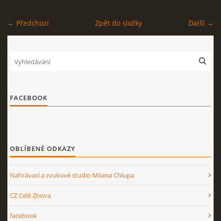
STAGEPLAN
← Předchozí
Zpět do složky
Další →
Kapela BUMERANG
Poříčany okr. Kolín
FACEBOOK
+420 724 629 042
kapelabumerang@gmail.com
© 2026 eStránky.cz
|
Tisk
|
Nahoru ↑
OBLÍBENÉ ODKAZY
Nahrávací a zvukové studio Milana Chlupa
CZ Celé Znova
facebook