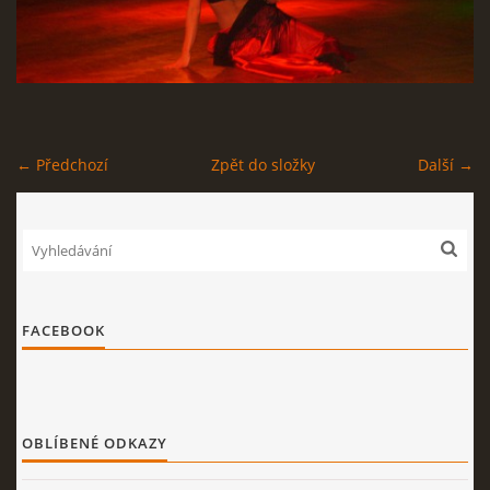
STAGEPLAN
← Předchozí
Zpět do složky
Další →
Kapela BUMERANG
Poříčany okr. Kolín
+420 724 629 042
kapelabumerang@gmail.com
© 2026 eStránky.cz
|
Tisk
|
Nahoru ↑
FACEBOOK
OBLÍBENÉ ODKAZY