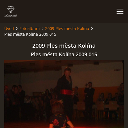
Úvod
Fotoalbum
2009 Ples města Kolína
Ples města Kolína 2009 015
HISTORIE
2009 Ples města Kolína
AKCE
Ples města Kolína 2009 015
JAK VYPADÁME
FOTOALBUM
CO HRAJEME
UKÁZKY