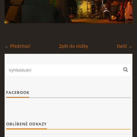
STAGEPLAN
← Předchozí
Zpět do složky
Další →
Kapela BUMERANG
Poříčany okr. Kolín
+420 724 629 042
kapelabumerang@gmail.com
© 2026 eStránky.cz
|
Tisk
|
Nahoru ↑
FACEBOOK
OBLÍBENÉ ODKAZY