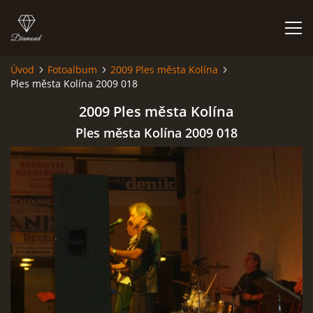
Úvod
Fotoalbum
2009 Ples města Kolína
Ples města Kolína 2009 018
HISTORIE
2009 Ples města Kolína
AKCE
Ples města Kolína 2009 018
JAK VYPADÁME
FOTOALBUM
CO HRAJEME
UKÁZKY