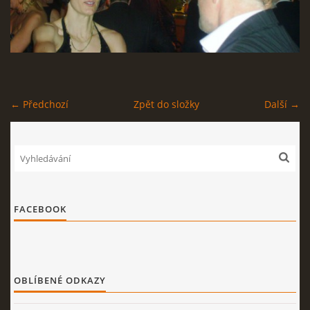
STAGEPLAN
← Předchozí
Zpět do složky
Další →
Kapela BUMERANG
Poříčany okr. Kolín
+420 724 629 042
kapelabumerang@gmail.com
© 2026 eStránky.cz
|
Tisk
|
Nahoru ↑
FACEBOOK
OBLÍBENÉ ODKAZY