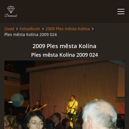
Úvod
Fotoalbum
2009 Ples města Kolína
Ples města Kolína 2009 024
HISTORIE
2009 Ples města Kolína
AKCE
Ples města Kolína 2009 024
JAK VYPADÁME
FOTOALBUM
CO HRAJEME
UKÁZKY