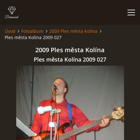
Úvod
Fotoalbum
2009 Ples města Kolína
Ples města Kolína 2009 027
HISTORIE
2009 Ples města Kolína
AKCE
Ples města Kolína 2009 027
JAK VYPADÁME
FOTOALBUM
CO HRAJEME
UKÁZKY