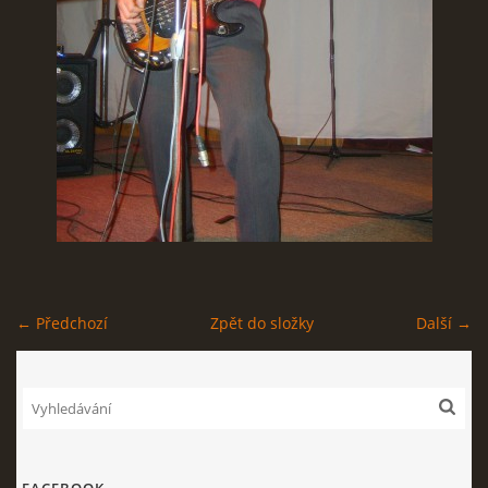
STAGEPLAN
Kapela BUMERANG
Poříčany okr. Kolín
+420 724 629 042
kapelabumerang@gmail.com
← Předchozí
Zpět do složky
Další →
© 2026 eStránky.cz
|
Tisk
|
Nahoru ↑