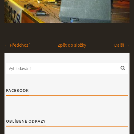
STAGEPLAN
← Předchozí
Zpět do složky
Další →
Kapela BUMERANG
Poříčany okr. Kolín
+420 724 629 042
kapelabumerang@gmail.com
© 2026 eStránky.cz
|
Tisk
|
Nahoru ↑
FACEBOOK
OBLÍBENÉ ODKAZY