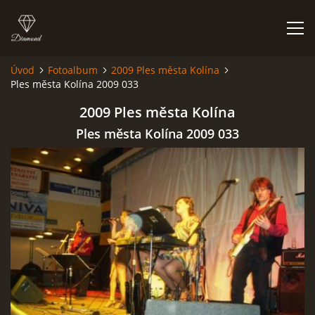
Úvod
Fotoalbum
2009 Ples města Kolína
Ples města Kolína 2009 033
HISTORIE
2009 Ples města Kolína
AKCE
Ples města Kolína 2009 033
JAK VYPADÁME
FOTOALBUM
CO HRAJEME
UKÁZKY