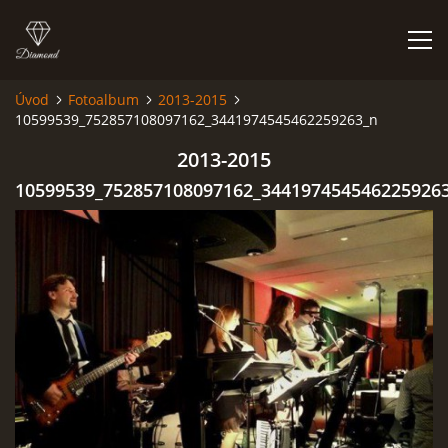
Úvod
Fotoalbum
2013-2015
10599539_752857108097162_3441974545462259263_n
HISTORIE
2013-2015
AKCE
10599539_752857108097162_344197454546225926
JAK VYPADÁME
FOTOALBUM
CO HRAJEME
UKÁZKY