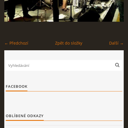
STAGEPLAN
← Předchozí
Zpět do složky
Další →
Kapela BUMERANG
Poříčany okr. Kolín
+420 724 629 042
kapelabumerang@gmail.com
© 2026 eStránky.cz
|
Tisk
|
Nahoru ↑
FACEBOOK
OBLÍBENÉ ODKAZY