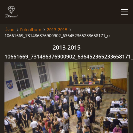
Úvod
Fotoalbum
2013-2015
10661669_731486376900902_636452365233658171_o
HISTORIE
2013-2015
AKCE
10661669_731486376900902_636452365233658171
JAK VYPADÁME
FOTOALBUM
CO HRAJEME
UKÁZKY