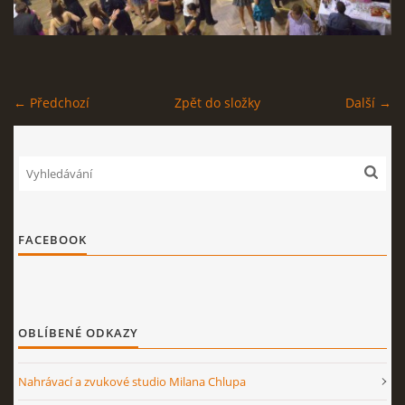
STAGEPLAN
← Předchozí
Zpět do složky
Další →
Kapela BUMERANG
Poříčany okr. Kolín
+420 724 629 042
kapelabumerang@gmail.com
FACEBOOK
© 2026 eStránky.cz
|
Tisk
|
Nahoru ↑
OBLÍBENÉ ODKAZY
Nahrávací a zvukové studio Milana Chlupa