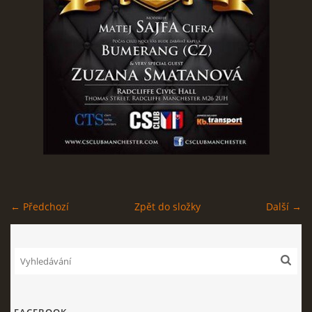
STAGEPLAN
Kapela BUMERANG
Poříčany okr. Kolín
+420 724 629 042
kapelabumerang@gmail.com
← Předchozí
Zpět do složky
Další →
© 2026 eStránky.cz
|
Tisk
|
Nahoru ↑