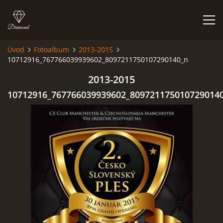
Úvod
Fotoalbum
2013-2015
10712916_767766039939602_8097211750107290140_n
HISTORIE
2013-2015
AKCE
10712916_767766039939602_809721175010729014
JAK VYPADÁME
FOTOALBUM
CO HRAJEME
UKÁZKY