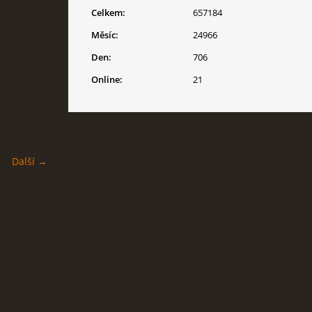
Celkem:
657184
Měsíc:
24966
Den:
706
Online:
21
Další →