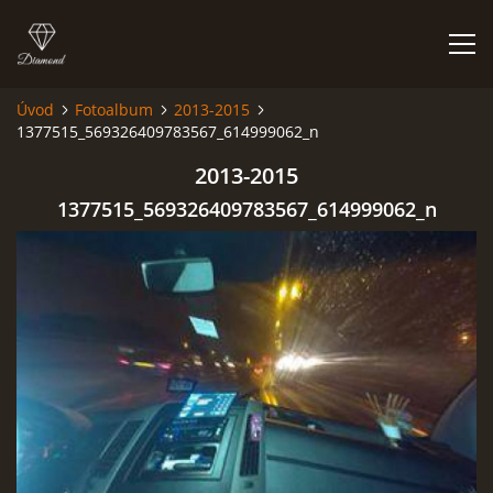
Úvod
Fotoalbum
2013-2015
1377515_569326409783567_614999062_n
HISTORIE
2013-2015
AKCE
1377515_569326409783567_614999062_n
JAK VYPADÁME
FOTOALBUM
CO HRAJEME
UKÁZKY