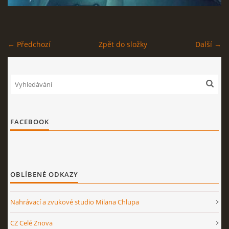
STAGEPLAN
← Předchozí
Zpět do složky
Další →
Kapela BUMERANG
Poříčany okr. Kolín
+420 724 629 042
FACEBOOK
kapelabumerang@gmail.com
© 2026 eStránky.cz
|
Tisk
|
Nahoru ↑
OBLÍBENÉ ODKAZY
Nahrávací a zvukové studio Milana Chlupa
CZ Celé Znova