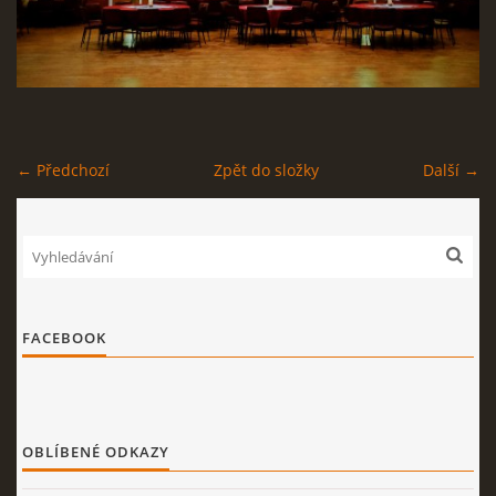
STAGEPLAN
Kapela BUMERANG
← Předchozí
Zpět do složky
Další →
Poříčany okr. Kolín
+420 724 629 042
kapelabumerang@gmail.com
© 2026 eStránky.cz
|
Tisk
|
Nahoru ↑
FACEBOOK
OBLÍBENÉ ODKAZY