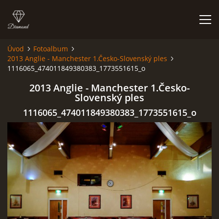
Úvod
Fotoalbum
2013 Anglie - Manchester 1.Česko-Slovenský ples
HISTORIE
1116065_474011849380383_1773551615_o
2013 Anglie - Manchester 1.Česko-
AKCE
Slovenský ples
1116065_474011849380383_1773551615_o
JAK VYPADÁME
FOTOALBUM
CO HRAJEME
UKÁZKY