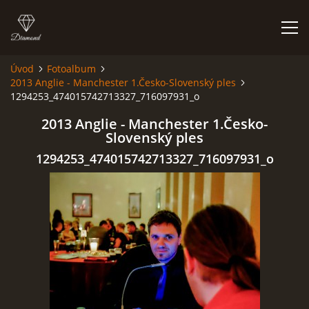
Úvod
Fotoalbum
2013 Anglie - Manchester 1.Česko-Slovenský ples
HISTORIE
1294253_474015742713327_716097931_o
2013 Anglie - Manchester 1.Česko-
AKCE
Slovenský ples
1294253_474015742713327_716097931_o
JAK VYPADÁME
FOTOALBUM
CO HRAJEME
UKÁZKY