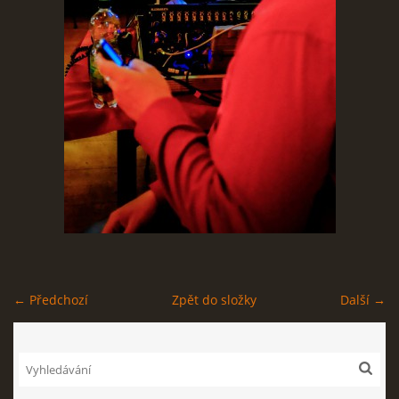
STAGEPLAN
Kapela BUMERANG
Poříčany okr. Kolín
+420 724 629 042
kapelabumerang@gmail.com
© 2026 eStránky.cz
|
Tisk
|
Nahoru ↑
← Předchozí
Zpět do složky
Další →