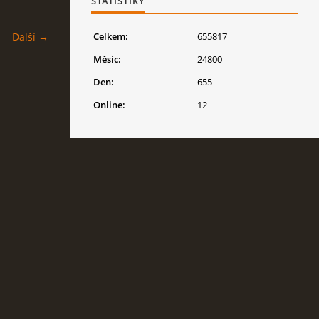
STATISTIKY
Další →
Celkem:
655817
Měsíc:
24800
Den:
655
Online:
12