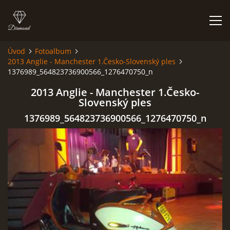
Úvod
Fotoalbum
2013 Anglie - Manchester 1.Česko-Slovenský ples
HISTORIE
1376989_564823736900566_1276470750_n
2013 Anglie - Manchester 1.Česko-
AKCE
Slovenský ples
1376989_564823736900566_1276470750_n
JAK VYPADÁME
FOTOALBUM
CO HRAJEME
UKÁZKY