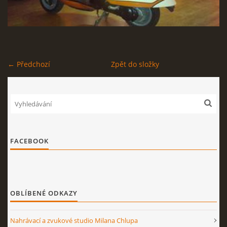
STAGEPLAN
← Předchozí
Zpět do složky
Kapela BUMERANG
Poříčany okr. Kolín
+420 724 629 042
kapelabumerang@gmail.com
FACEBOOK
© 2026 eStránky.cz
|
Tisk
|
Nahoru ↑
OBLÍBENÉ ODKAZY
Nahrávací a zvukové studio Milana Chlupa