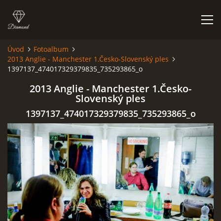
Úvod
Fotoalbum
2013 Anglie - Manchester 1.Česko-Slovenský ples
HISTORIE
1397137_474017329379835_735293865_o
2013 Anglie - Manchester 1.Česko-
AKCE
Slovenský ples
1397137_474017329379835_735293865_o
JAK VYPADÁME
FOTOALBUM
CO HRAJEME
UKÁZKY