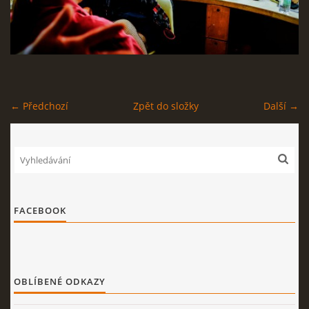
STAGEPLAN
Kapela BUMERANG
← Předchozí
Zpět do složky
Další →
Poříčany okr. Kolín
+420 724 629 042
kapelabumerang@gmail.com
© 2026 eStránky.cz
|
Tisk
|
Nahoru ↑
FACEBOOK
OBLÍBENÉ ODKAZY