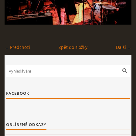
STAGEPLAN
Kapela BUMERANG
← Předchozí
Zpět do složky
Další →
Poříčany okr. Kolín
+420 724 629 042
kapelabumerang@gmail.com
© 2026 eStránky.cz
|
Tisk
|
Nahoru ↑
FACEBOOK
OBLÍBENÉ ODKAZY