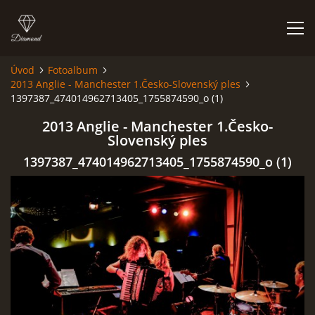
Úvod
Fotoalbum
2013 Anglie - Manchester 1.Česko-Slovenský ples
HISTORIE
1397387_474014962713405_1755874590_o (1)
2013 Anglie - Manchester 1.Česko-
AKCE
Slovenský ples
1397387_474014962713405_1755874590_o (1)
JAK VYPADÁME
FOTOALBUM
CO HRAJEME
UKÁZKY