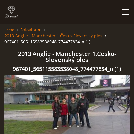
Úvod
Fotoalbum
2013 Anglie - Manchester 1.Česko-Slovenský ples
HISTORIE
967401_565115583538048_774477834_n (1)
2013 Anglie - Manchester 1.Česko-
AKCE
Slovenský ples
967401_565115583538048_774477834_n (1)
JAK VYPADÁME
FOTOALBUM
CO HRAJEME
UKÁZKY