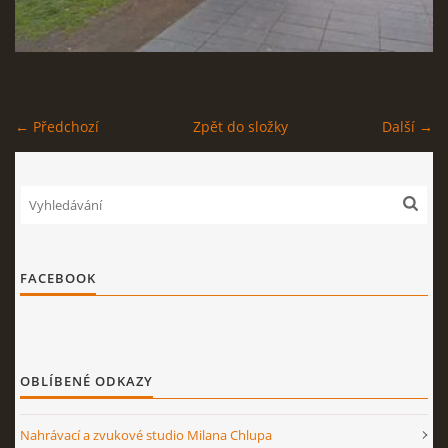
STAGEPLAN
← Předchozí
Zpět do složky
Další →
Kapela BUMERANG
Poříčany okr. Kolín
+420 724 629 042
kapelabumerang@gmail.com
FACEBOOK
© 2026 eStránky.cz
|
Tisk
|
Nahoru ↑
OBLÍBENÉ ODKAZY
Nahrávací a zvukové studio Milana Chlupa