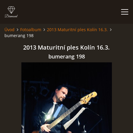
Úvod
Fotoalbum
2013 Maturitní ples Kolín 16.3.
bumerang 198
HISTORIE
2013 Maturitní ples Kolín 16.3.
AKCE
bumerang 198
JAK VYPADÁME
FOTOALBUM
CO HRAJEME
UKÁZKY