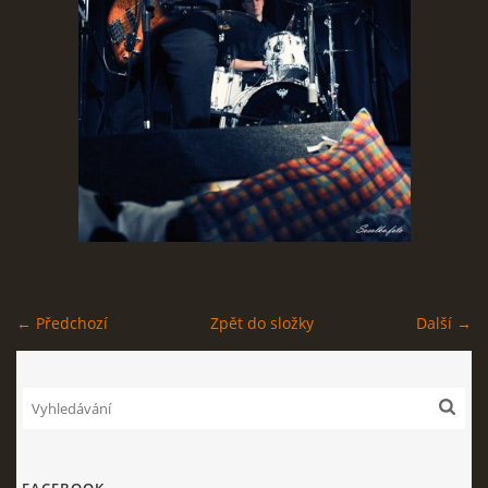
STAGEPLAN
Kapela BUMERANG
Poříčany okr. Kolín
+420 724 629 042
kapelabumerang@gmail.com
← Předchozí
Zpět do složky
Další →
© 2026 eStránky.cz
|
Tisk
|
Nahoru ↑