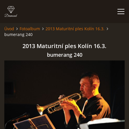
Úvod
Fotoalbum
2013 Maturitní ples Kolín 16.3.
bumerang 240
HISTORIE
2013 Maturitní ples Kolín 16.3.
AKCE
bumerang 240
JAK VYPADÁME
FOTOALBUM
CO HRAJEME
UKÁZKY