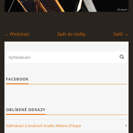
STAGEPLAN
← Předchozí
Zpět do složky
Další →
Kapela BUMERANG
Poříčany okr. Kolín
+420 724 629 042
kapelabumerang@gmail.com
FACEBOOK
© 2026 eStránky.cz
|
Tisk
|
Nahoru ↑
OBLÍBENÉ ODKAZY
Nahrávací a zvukové studio Milana Chlupa