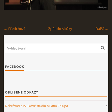
STAGEPLAN
← Předchozí
Zpět do složky
Další →
Kapela BUMERANG
Poříčany okr. Kolín
+420 724 629 042
kapelabumerang@gmail.com
FACEBOOK
© 2026 eStránky.cz
|
Tisk
|
Nahoru ↑
OBLÍBENÉ ODKAZY
Nahrávací a zvukové studio Milana Chlupa