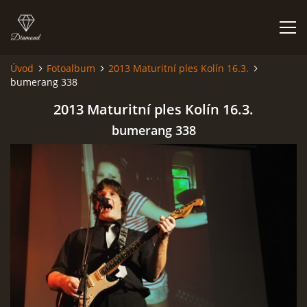
Úvod
Fotoalbum
2013 Maturitní ples Kolín 16.3.
bumerang 338
HISTORIE
2013 Maturitní ples Kolín 16.3.
AKCE
bumerang 338
JAK VYPADÁME
FOTOALBUM
CO HRAJEME
UKÁZKY