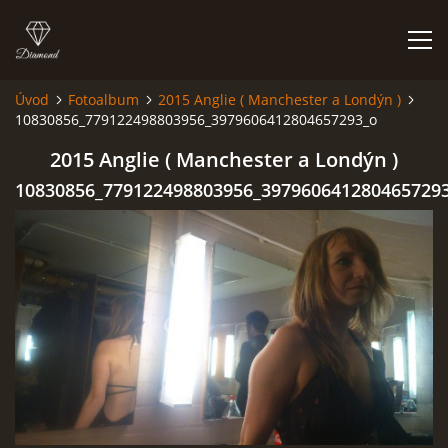
Úvod
Fotoalbum
2015 Anglie ( Manchester a Londýn )
10830856_779122498803956_3979606412804657293_o
HISTORIE
2015 Anglie ( Manchester a Londýn )
AKCE
10830856_779122498803956_397960641280465729
JAK VYPADÁME
FOTOALBUM
CO HRAJEME
UKÁZKY