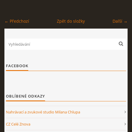
STAGEPLAN
← Předchozí
Zpět do složky
Další →
Kapela BUMERANG
Poříčany okr. Kolín
+420 724 629 042
FACEBOOK
kapelabumerang@gmail.com
© 2026 eStránky.cz
|
Tisk
|
Nahoru ↑
OBLÍBENÉ ODKAZY
Nahrávací a zvukové studio Milana Chlupa
CZ Celé Znova