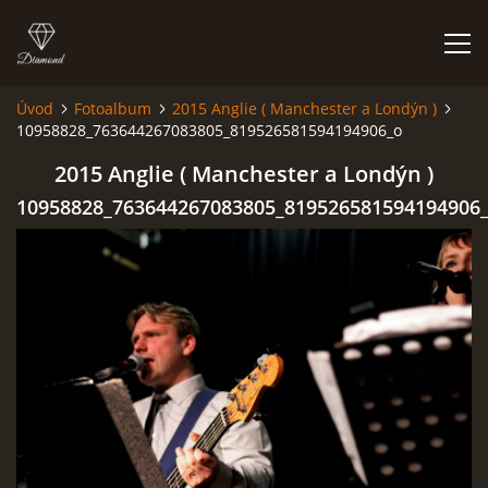
Úvod
Fotoalbum
2015 Anglie ( Manchester a Londýn )
10958828_763644267083805_819526581594194906_o
HISTORIE
2015 Anglie ( Manchester a Londýn )
AKCE
10958828_763644267083805_819526581594194906
JAK VYPADÁME
FOTOALBUM
CO HRAJEME
UKÁZKY