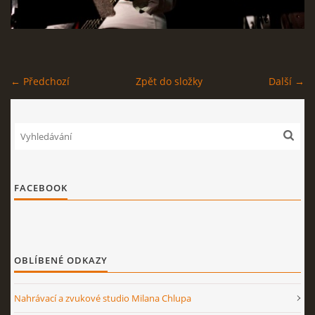
STAGEPLAN
← Předchozí
Zpět do složky
Další →
Kapela BUMERANG
Poříčany okr. Kolín
+420 724 629 042
kapelabumerang@gmail.com
FACEBOOK
© 2026 eStránky.cz
|
Tisk
|
Nahoru ↑
OBLÍBENÉ ODKAZY
Nahrávací a zvukové studio Milana Chlupa