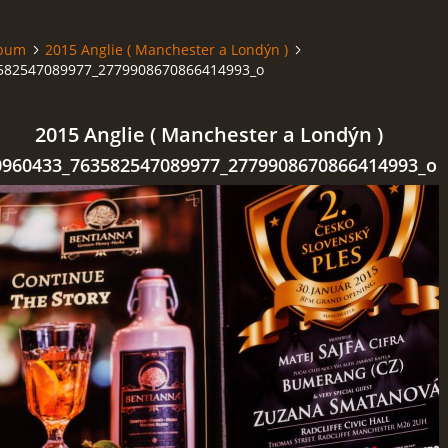
lbum
2015 Anglie ( Manchester a Londýn )
582547089977_2779908670866414993_o
2015 Anglie ( Manchester a Londýn )
0960433_763582547089977_2779908670866414993_o