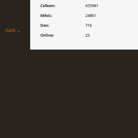
Celkem:
655981
Měsíc:
24861
Den:
716
Další →
Online:
23