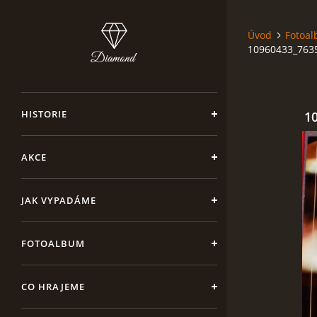
Úvod
Fotoa
10960433_763
HISTORIE
1
AKCE
JAK VYPADÁME
FOTOALBUM
CO HRAJEME