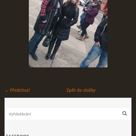
STAGEPLAN
Kapela BUMERANG
Poříčany okr. Kolín
+420 724 629 042
kapelabumerang@gmail.com
← Předchozí
Zpět do složky
© 2026 eStránky.cz
|
Tisk
|
Nahoru ↑