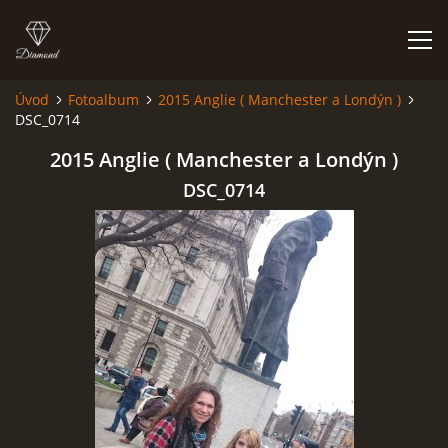
Úvod
Fotoalbum
2015 Anglie ( Manchester a Londýn )
DSC_0714
HISTORIE
2015 Anglie ( Manchester a Londýn )
AKCE
DSC_0714
JAK VYPADÁME
FOTOALBUM
CO HRAJEME
UKÁZKY