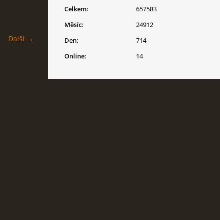
Celkem:
657583
Měsíc:
24912
Další →
Den:
714
Online:
14