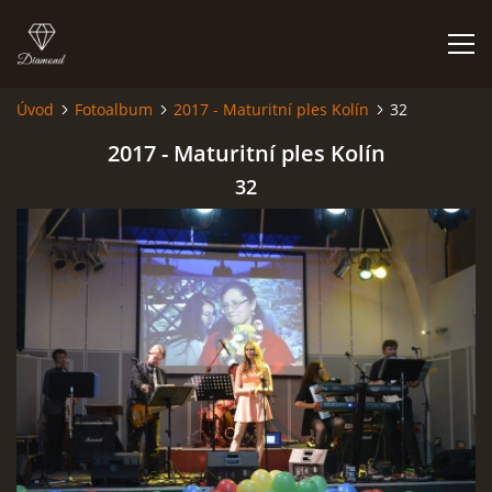
Úvod
Fotoalbum
2017 - Maturitní ples Kolín
32
HISTORIE
2017 - Maturitní ples Kolín
32
AKCE
JAK VYPADÁME
FOTOALBUM
CO HRAJEME
UKÁZKY