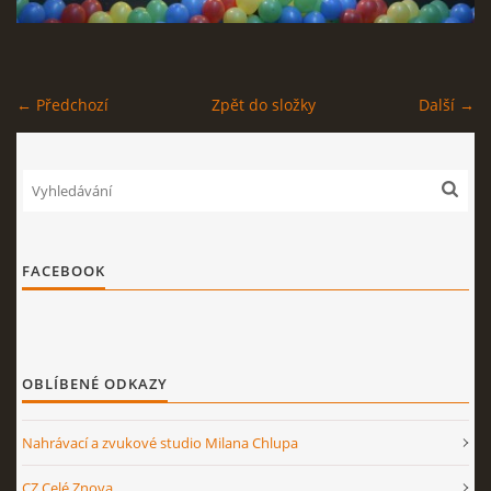
STAGEPLAN
← Předchozí
Zpět do složky
Další →
Kapela BUMERANG
Poříčany okr. Kolín
+420 724 629 042
kapelabumerang@gmail.com
FACEBOOK
© 2026 eStránky.cz
|
Tisk
|
Nahoru ↑
OBLÍBENÉ ODKAZY
Nahrávací a zvukové studio Milana Chlupa
CZ Celé Znova