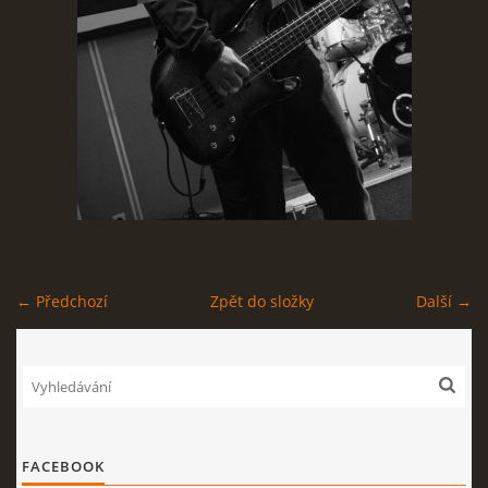
STAGEPLAN
Kapela BUMERANG
Poříčany okr. Kolín
+420 724 629 042
kapelabumerang@gmail.com
← Předchozí
Zpět do složky
Další →
© 2026 eStránky.cz
|
Tisk
|
Nahoru ↑
FACEBOOK