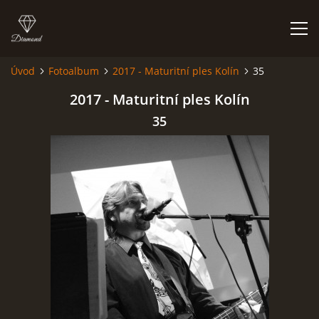
Úvod
Fotoalbum
2017 - Maturitní ples Kolín
35
HISTORIE
2017 - Maturitní ples Kolín
35
AKCE
JAK VYPADÁME
FOTOALBUM
CO HRAJEME
UKÁZKY