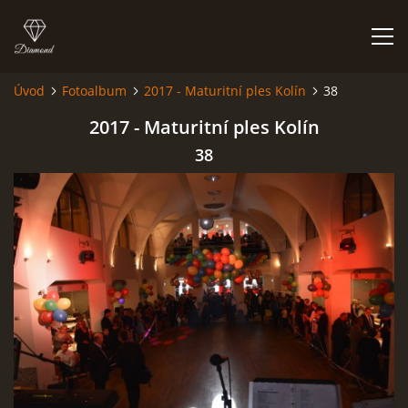
Úvod
Fotoalbum
2017 - Maturitní ples Kolín
38
HISTORIE
2017 - Maturitní ples Kolín
38
AKCE
JAK VYPADÁME
FOTOALBUM
CO HRAJEME
UKÁZKY