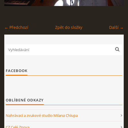
STAGEPLAN
← Předchozí
Zpět do složky
Další →
Kapela BUMERANG
Poříčany okr. Kolín
+420 724 629 042
kapelabumerang@gmail.com
FACEBOOK
© 2026 eStránky.cz
|
Tisk
|
Nahoru ↑
OBLÍBENÉ ODKAZY
Nahrávací a zvukové studio Milana Chlupa
CZ Celé Znova