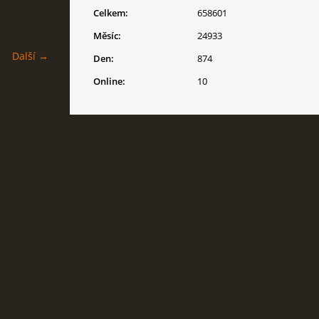
Celkem:
658601
Měsíc:
24933
Další →
Den:
874
Online:
10