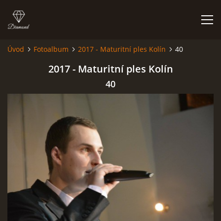
Úvod
Fotoalbum
2017 - Maturitní ples Kolín
40
HISTORIE
2017 - Maturitní ples Kolín
40
AKCE
JAK VYPADÁME
FOTOALBUM
CO HRAJEME
UKÁZKY