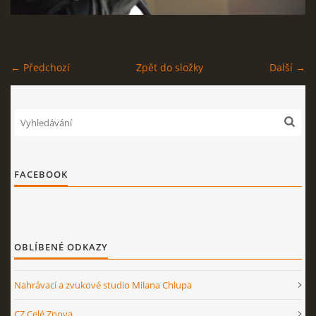
STAGEPLAN
← Předchozí
Zpět do složky
Další →
Kapela BUMERANG
Poříčany okr. Kolín
+420 724 629 042
kapelabumerang@gmail.com
FACEBOOK
© 2026 eStránky.cz
|
Tisk
|
Nahoru ↑
OBLÍBENÉ ODKAZY
Nahrávací a zvukové studio Milana Chlupa
CZ Celé Znova