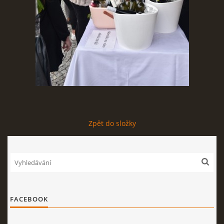
STAGEPLAN
Kapela BUMERANG
Poříčany okr. Kolín
+420 724 629 042
kapelabumerang@gmail.com
Zpět do složky
© 2026 eStránky.cz
|
Tisk
|
Nahoru ↑
FACEBOOK