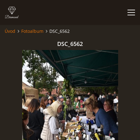
Úvod
Fotoalbum
DSC_6562
HISTORIE
DSC_6562
AKCE
JAK VYPADÁME
FOTOALBUM
CO HRAJEME
UKÁZKY