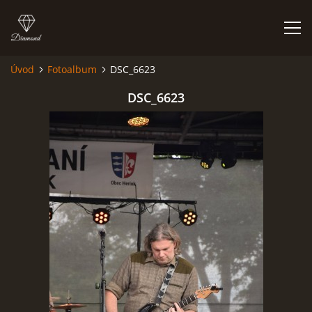
Úvod
Fotoalbum
DSC_6623
HISTORIE
DSC_6623
AKCE
JAK VYPADÁME
FOTOALBUM
CO HRAJEME
UKÁZKY