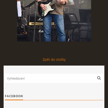
STAGEPLAN
Kapela BUMERANG
Poříčany okr. Kolín
+420 724 629 042
kapelabumerang@gmail.com
Zpět do složky
© 2026 eStránky.cz
|
Tisk
|
Nahoru ↑
FACEBOOK