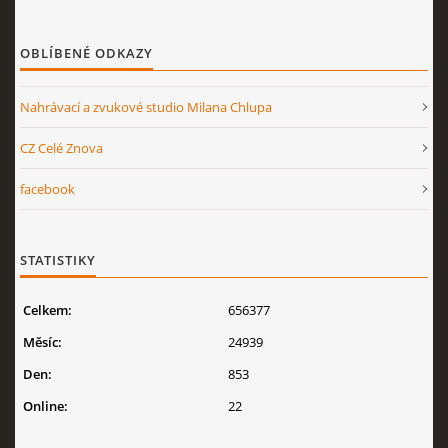
OBLÍBENÉ ODKAZY
Nahrávací a zvukové studio Milana Chlupa
CZ Celé Znova
facebook
STATISTIKY
Celkem:
656377
Měsíc:
24939
Den:
853
Online:
22