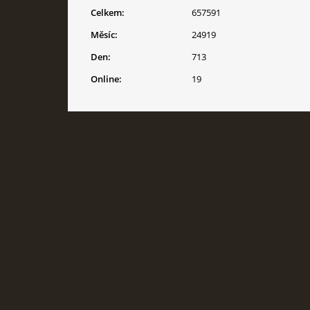
Celkem:
657591
Měsíc:
24919
Den:
713
Online:
19