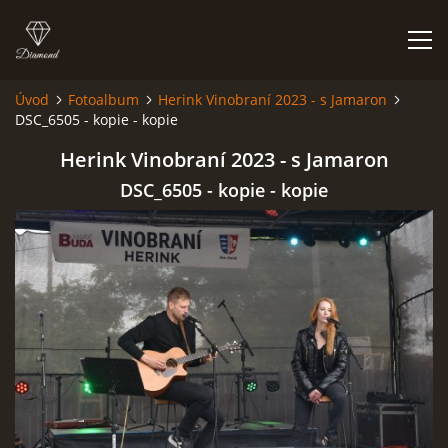
Úvod
Fotoalbum
Herink Vinobraní 2023 - s Jamaron
DSC_6505 - kopie - kopie
HISTORIE
Herink Vinobraní 2023 - s Jamaron
AKCE
DSC_6505 - kopie - kopie
JAK VYPADÁME
FOTOALBUM
CO HRAJEME
UKÁZKY