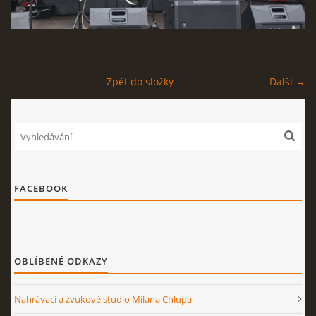
STAGEPLAN
Zpět do složky
Další →
Kapela BUMERANG
Poříčany okr. Kolín
+420 724 629 042
kapelabumerang@gmail.com
FACEBOOK
© 2026 eStránky.cz
|
Tisk
|
Nahoru ↑
OBLÍBENÉ ODKAZY
Nahrávací a zvukové studio Milana Chlupa