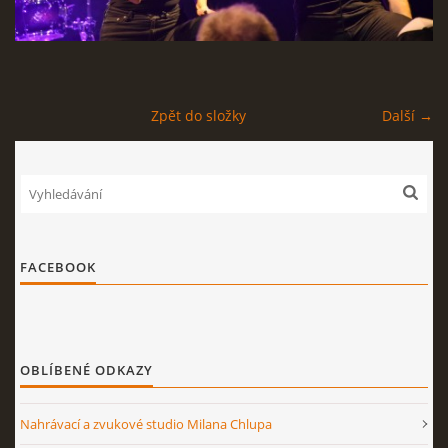
STAGEPLAN
Zpět do složky
Další →
Kapela BUMERANG
Poříčany okr. Kolín
+420 724 629 042
kapelabumerang@gmail.com
FACEBOOK
© 2026 eStránky.cz
|
Tisk
|
Nahoru ↑
OBLÍBENÉ ODKAZY
Nahrávací a zvukové studio Milana Chlupa