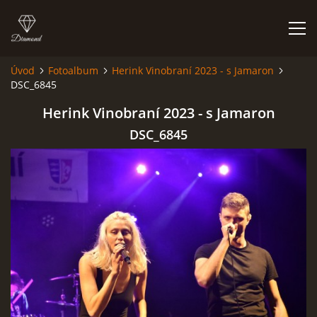
Úvod
Fotoalbum
Herink Vinobraní 2023 - s Jamaron
DSC_6845
HISTORIE
Herink Vinobraní 2023 - s Jamaron
AKCE
DSC_6845
JAK VYPADÁME
FOTOALBUM
CO HRAJEME
UKÁZKY