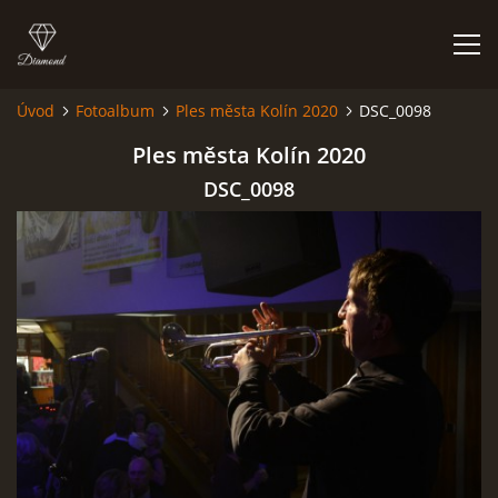
Úvod
Fotoalbum
Ples města Kolín 2020
DSC_0098
HISTORIE
Ples města Kolín 2020
DSC_0098
AKCE
JAK VYPADÁME
FOTOALBUM
CO HRAJEME
UKÁZKY