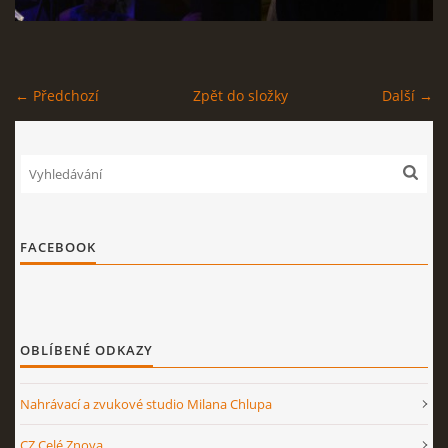
STAGEPLAN
← Předchozí
Zpět do složky
Další →
Kapela BUMERANG
Poříčany okr. Kolín
+420 724 629 042
kapelabumerang@gmail.com
FACEBOOK
© 2026 eStránky.cz
|
Tisk
|
Nahoru ↑
OBLÍBENÉ ODKAZY
Nahrávací a zvukové studio Milana Chlupa
CZ Celé Znova