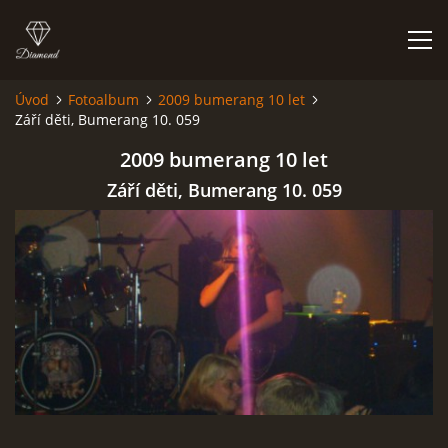
Úvod
Fotoalbum
2009 bumerang 10 let
Září děti, Bumerang 10. 059
FOTOALBUM
2009 bumerang 10 let
Září děti, Bumerang 10. 059
Kapela BUMERANG
Poříčany okr. Kolín
+420 724 629 042
kapelabumerang@gmail.com
© 2026 eStránky.cz
|
Tisk
|
Hore ↑