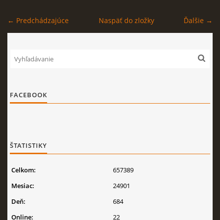
← Predchádzajúce
Naspäť do zložky
Ďalšie →
FACEBOOK
ŠTATISTIKY
Celkom:
657389
Mesiac:
24901
Deň:
684
Online:
22