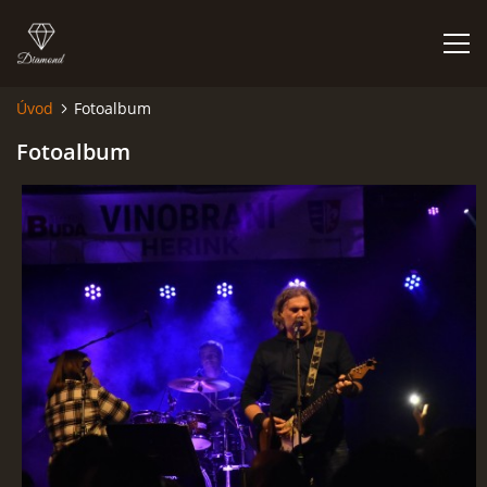
Úvod
Fotoalbum
FOTOALBUM
Fotoalbum
Kapela BUMERANG
Poříčany okr. Kolín
+420 724 629 042
kapelabumerang@gmail.com
© 2026 eStránky.cz
|
Tisk
|
Hore ↑