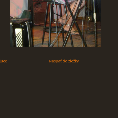
júce
Naspäť do zložky