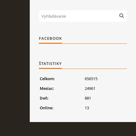
FACEBOOK
ŠTATISTIKY
Celkom:
656515
Mesiac:
24961
Deň:
881
Online:
13