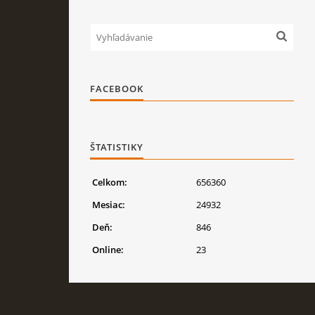
FACEBOOK
ŠTATISTIKY
Celkom:
656360
Mesiac:
24932
Deň:
846
Online:
23