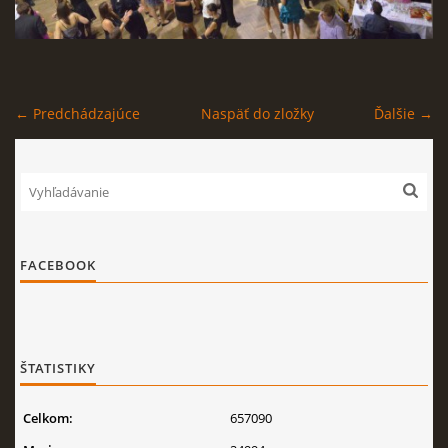
← Predchádzajúce
Naspäť do zložky
Ďalšie →
FACEBOOK
ŠTATISTIKY
Celkom:
657090