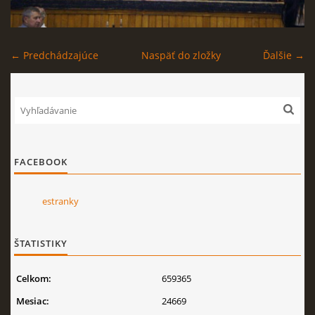
← Predchádzajúce
Naspäť do zložky
Ďalšie →
FACEBOOK
estranky
ŠTATISTIKY
Celkom:
659365
Mesiac:
24669