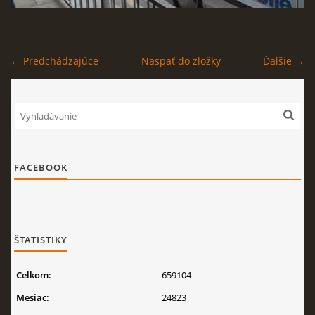
← Predchádzajúce
Naspäť do zložky
Ďalšie →
FACEBOOK
ŠTATISTIKY
Celkom:
659104
Mesiac:
24823