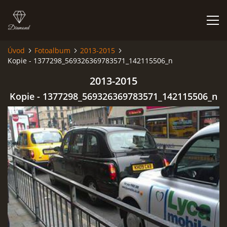
Úvod
Fotoalbum
2013-2015
Kopie - 1377298_569326369783571_142115506_n
FOTOALBUM
2013-2015
Kopie - 1377298_569326369783571_142115506_n
Kapela BUMERANG
Poříčany okr. Kolín
+420 724 629 042
kapelabumerang@gmail.com
© 2026 eStránky.cz
|
Tisk
|
Hore ↑