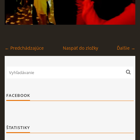
← Predchádzajúce
Naspäť do zložky
Ďalšie →
FACEBOOK
ŠTATISTIKY