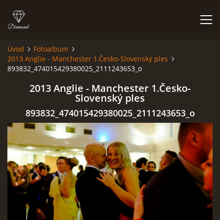
Úvod
Fotoalbum
2013 Anglie - Manchester 1.Česko-Slovenský ples
FOTOALBUM
893832_474015429380025_2111243653_o
2013 Anglie - Manchester 1.Česko-
Slovenský ples
893832_474015429380025_2111243653_o
Kapela BUMERANG
Poříčany okr. Kolín
+420 724 629 042
kapelabumerang@gmail.com
© 2026 eStránky.cz
|
Tisk
|
Hore ↑