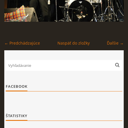
← Predchádzajúce
Naspäť do zložky
Ďalšie →
FACEBOOK
ŠTATISTIKY