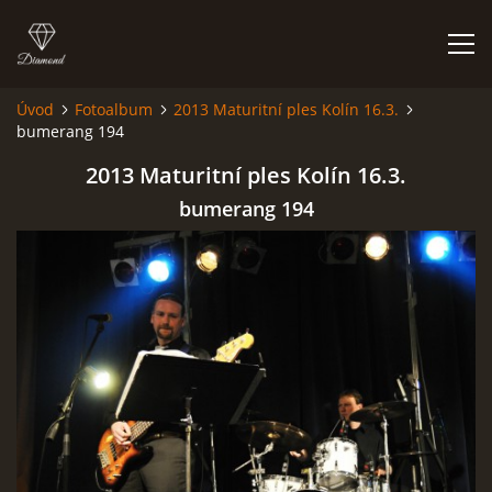
Úvod
Fotoalbum
2013 Maturitní ples Kolín 16.3.
bumerang 194
FOTOALBUM
2013 Maturitní ples Kolín 16.3.
bumerang 194
Kapela BUMERANG
Poříčany okr. Kolín
+420 724 629 042
kapelabumerang@gmail.com
© 2026 eStránky.cz
|
Tisk
|
Hore ↑